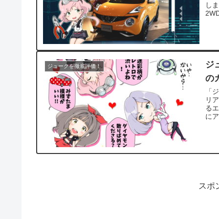
しま
2W
ジ
ジュークを徹底評価！
の
「
リア
る
にア
スポ