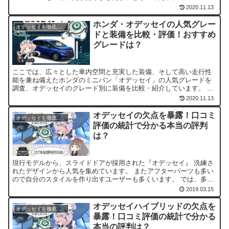
みんなに選ばれているのでしょうか？ 人気ランキングと...
2020.11.13
ホンダ・オデッセイの人気グレー
オデッセイを徹底評価！
ドと装備を比較・評価！おすすめ
グレードは？
ここでは、広々とした車内空間と充実した装備、そして高い走行性
能を兼ね備えたホンダのミニバン「オデッセイ」の人気グレードを
調査、オデッセイのグレード別に装備を比較・紹介しています。 オ
デッセイのパワートレインには2.4Lガソリンエンジンとe:...
2020.11.13
オデッセイの欠点を暴露！口コミ
オデッセイを徹底評価！
評価の統計で分かる本当の評判
は？
現行モデルから、スライドドアが採用された『オデッセイ』 洗練さ
れたデザインから人気を集めています。 またアフターパーツも多い
ので自分のスタイルを作り出すユーザーも多くいます。 では、多く
のユーザーから人気のあるオデッセイの評価はどのようなも...
2019.03.15
オデッセイハイブリッドの欠点を
オデッセイを徹底評価！
暴露！口コミ評価の統計で分かる
本当の評判は？