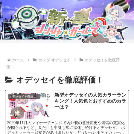
ホーム
ホンダ オデッセイ
オデッセイを徹底評
価！
オデッセイを徹底評価！
新型オデッセイの人気カラーラン
オデッセイを徹底評価！
キング！人気色とおすすめのカラ
ーは？
2020年11月のマイナーチェンジで内外装の意匠変更や装備の充実化
が図られるなど、見た目も中身も常に進化し続けるオデッセイ。 ボ
ディカラーも一部変更がありましたが、どういったボディカラーが