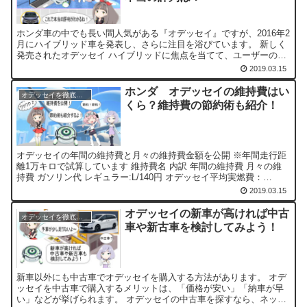
ホンダ車の中でも長い間人気がある『オデッセイ』ですが、2016年2
月にハイブリッド車を発表し、さらに注目を浴びています。 新しく
発売されたオデッセイ ハイブリッドに焦点を当てて、ユーザーの評
価や口コミをまとめました。 オデッセイ ハイブリッ...
2019.03.15
ホンダ オデッセイの維持費はい
オデッセイを徹底評価！
くら？維持費の節約術も紹介！
オデッセイの年間の維持費と月々の維持費金額を公開 ※年間走行距
離1万キロで試算しています 維持費名 内訳 年間の維持費 月々の維
持費 ガソリン代 レギュラー:L/140円 オデッセイ平均実燃費：
11.4km/L 122,807円 10,23...
2019.03.15
オデッセイの新車が高ければ中古
オデッセイを徹底評価！
車や新古車を検討してみよう！
新車以外にも中古車でオデッセイを購入する方法があります。 オデ
ッセイを中古車で購入するメリットは、「価格が安い」「納車が早
い」などが挙げられます。 オデッセイの中古車を探すなら、ネット