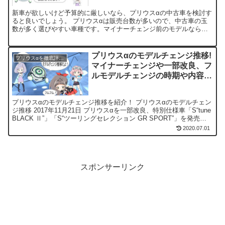
新車が欲しいけど予算的に厳しいなら、プリウスαの中古車を検討す
ると良いでしょう。 プリウスαは販売台数が多いので、中古車の玉
数が多く選びやすい車種です。マイナーチェンジ前のモデルなら現
行型と燃費性能に遜色は無く、割安で購入する事が出来るでし...
プリウスαのモデルチェンジ推移!
プリウスαを徹底評価！
マイナーチェンジや一部改良、フ
ルモデルチェンジの時期や内容が
一目瞭然
プリウスαのモデルチェンジ推移を紹介！ プリウスαのモデルチェン
ジ推移 2017年11月21日 プリウスαを一部改良、特別仕様車「S“tune
BLACK Ⅱ”」「S“ツーリングセレクション GR SPORT”」を発売
2016年5月13日...
2020.07.01
スポンサーリンク