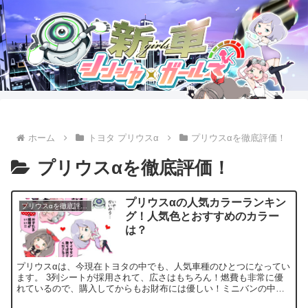
ホーム
トヨタ プリウスα
プリウスαを徹底評価！
プリウスαを徹底評価！
プリウスαの人気カラーランキン
プリウスαを徹底評価！
グ！人気色とおすすめのカラー
は？
プリウスαは、今現在トヨタの中でも、人気車種のひとつになってい
ます。 3列シートが採用されて、広さはもちろん！燃費も非常に優
れているので、購入してからもお財布には優しい！ミニバンの中で
もトップクラスなのは、間違いありません。 しかし、いざ購...