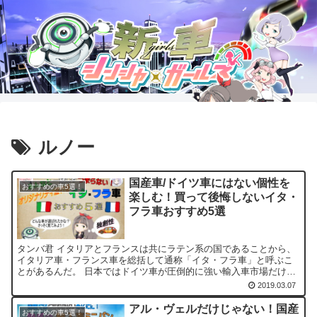
ルノー
国産車/ドイツ車にはない個性を
おすすめの車5選！
楽しむ！買って後悔しないイタ・
フラ車おすすめ5選
タンバ君 イタリアとフランスは共にラテン系の国であることから、
イタリア車・フランス車を総括して通称「イタ・フラ車」と呼ぶこ
とがあるんだ。 日本ではドイツ車が圧倒的に強い輸入車市場だけ
ど、イタ・フラ車にはドイツ車にはない魅力があるから、もっと...
2019.03.07
アル・ヴェルだけじゃない！国産
おすすめの車5選！