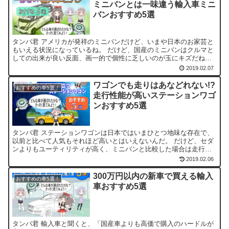
ミニバンとは一味違う輸入車ミニ
バンおすすめ5選
タンバ君 アメリカが発祥のミニバンだけど、いまや日本のお家芸と
もいえる状況になっているね。 だけど、国産のミニバンはクルマと
しての出来が良い反面、画一的で個性に乏しいのが玉にキズだね。
その点、輸入ミニバンは国産ミニバンにはない独自の個性が...
2019.02.07
ワゴンでも走りはあなどれない!?
おすすめの車5選！
走行性能が高いステーションワゴ
ンおすすめ5選
タンバ君 ステーションワゴンは日本ではいまひとつ地味な存在で、
以前と比べて人気もそれほど高いとはいえないんだ。 だけど、セダ
ンよりもユーティリティが高く、ミニバンと比較した場合は走行性
能の点で勝ったり、立体駐車場にも入れられるなど、実質的な...
2019.02.06
300万円以内の新車で買える輸入
おすすめの車5選！
車おすすめ5選
タンバ君 輸入車と聞くと、「国産車よりも高価で購入のハードルが