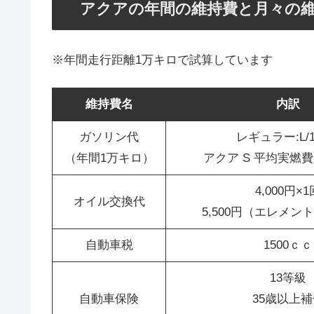
アクアの年間の維持費と月々の
※年間走行距離1万キロで試算しています
維持費名
内訳
ガソリン代
レギュラー:L/1
（年間1万キロ）
アクア S 平均実燃費：2
4,000円×1
オイル交換代
5,500円（エレメン
自動車税
1500ｃｃ
13等級
自動車保険
35歳以上補