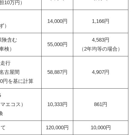
担10万円）
14,000円
1,166円
ず）
保険含む
4,583円
55,000円
年車検）
（2年均等の場合）
ｍ走行
名古屋間
58,887円
4,907円
150円を基に計算
5
コハマエコス）
10,333円
861円
換
して
120,000円
10,000円