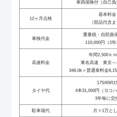
車両保険付（自己負
基本料金
12ヶ月点検
（部品代含ま
重量税・自賠責
車検代金
110,000円（2
年間2,500ｋ
高速料金
東名高速 東京～
346.0k＝普通車料金8,
175/65R1
タイヤ代
4本31,000円（ヨ
3年毎に交
駐車場代
月々1万と