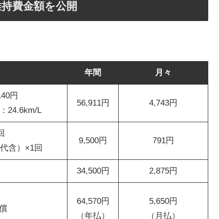
維持費金額を公開
年間
月々
40円
56,911円
4,743円
4.6km/L
回
9,500円
791円
ト代含）×1回
34,500円
2,875円
64,570円
5,650円
償
（年払）
（月払）