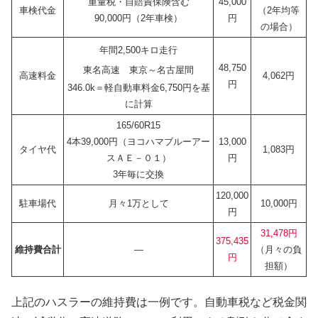
重量税・自賠責保険含む
45,000
車検代金
（2年均等
90,000円（2年車検）
円
の場合）
年間2,500キロ走行
48,750
東名高速 東京～名古屋間
高速料金
4,062円
円
346.0k＝軽自動車料金6,750円を基
に計算
165/60R15
4本39,000円（ヨコハマブルーアー
13,000
タイヤ代
1,083円
スＡＥ－０１）
円
3年毎に交換
120,000
駐車場代
月々1万として
10,000円
円
31,478円
375,435
維持費合計
—
（月々の負
円
担額）
上記のハスラーの維持費は一例です。自動車税など税金関