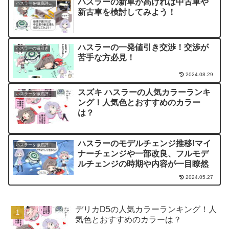
ハスラーの新車が高ければ中古車や
ハスラーを徹底評価！
新古車を検討してみよう！
ハスラーの一発値引き交渉！交渉が
ハスラーの値引き
苦手な方必見！
2024.08.29
スズキ ハスラーの人気カラーランキ
ハスラーを徹底評価！
ング！人気色とおすすめのカラー
は？
ハスラーのモデルチェンジ推移!マイ
ハスラーを徹底評価！
ナーチェンジや一部改良、フルモデ
ルチェンジの時期や内容が一目瞭然
2024.05.27
デリカD5の人気カラーランキング！人
気色とおすすめのカラーは？