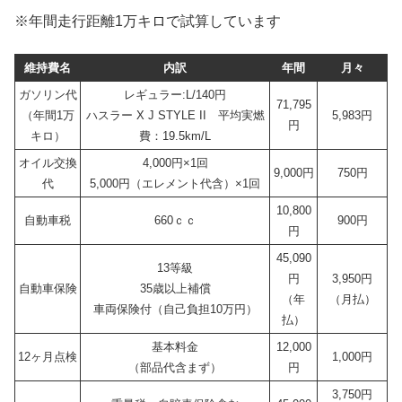
※年間走行距離1万キロで試算しています
維持費名
内訳
年間
月々
ガソリン代
レギュラー:L/140円
71,795
（年間1万
ハスラー X J STYLE II 平均実燃
5,983円
円
キロ）
費：19.5km/L
オイル交換
4,000円×1回
9,000円
750円
代
5,000円（エレメント代含）×1回
10,800
自動車税
660ｃｃ
900円
円
45,090
13等級
円
3,950円
自動車保険
35歳以上補償
（年
（月払）
車両保険付（自己負担10万円）
払）
基本料金
12,000
12ヶ月点検
1,000円
（部品代含まず）
円
3,750円