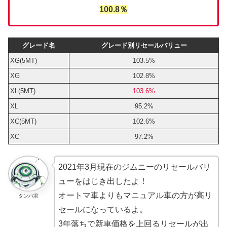
100.8％
グレード名
グレード別リセールバリュー
XG(5MT)
103.5%
XG
102.8%
XL(5MT)
103.6%
XL
95.2%
XC(5MT)
102.6%
XC
97.2%
2021年3月現在のジムニーのリセールバリ
ューをはじき出したよ！
オートマ車よりもマニュアル車の方が高リ
タンバ君
セールになっているよ。
3年落ちで新車価格を上回るリセールが出