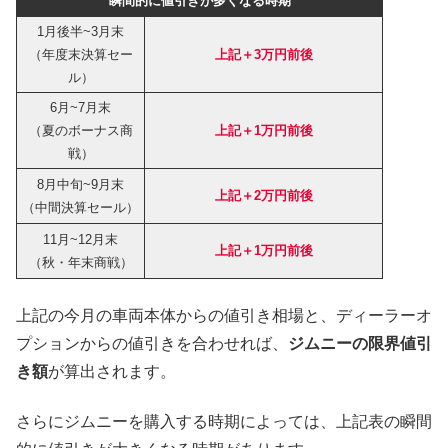
瞬間的に値引きが多くなる時期
1月後半~3月末
（年度末決算セー
上記＋3万円前後
ル）
6月~7月末
（夏のボーナス商
上記＋1万円前後
戦）
8月中旬~9月末
上記＋2万円前後
（中間決算セール）
11月~12月末
上記＋1万円前後
（秋・年末商戦）
上記の今月の車両本体からの値引き相場と、ディーラーオ
プションからの値引きを合わせれば、
ジムニーの限界値引
き額
が算出されます。
さらにジムニーを購入する時期によっては、上記表の瞬間