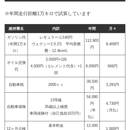
※年間走行距離1万キロで試算しています
維持費名
内訳
年間
月々
ガソリン代
レギュラー:L/140円
112,903
（年間1万キ
ヴォクシー2.0 ZS 平均実燃
9,409円
円
ロ）
費：12.4km/L
3,500円×1回
オイル交換
4,500円（エレメント代含）×1
8,000円
666円
代
回
39,500
自動車税
2000ｃｃ
3,291円
円
54,080
13等級
円
4,730円
自動車保険
35歳以上補償
（年
（月払）
車両保険付（自己負担10万円）
払）
基本料金
12,000
12ヶ月点検
1,000円