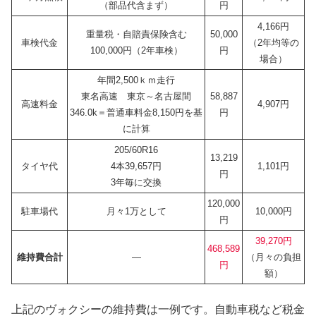
（部品代含まず）
円
4,166円
重量税・自賠責保険含む
50,000
車検代金
（2年均等の
100,000円（2年車検）
円
場合）
年間2,500ｋｍ走行
東名高速 東京～名古屋間
58,887
高速料金
4,907円
346.0k＝普通車料金8,150円を基
円
に計算
205/60R16
13,219
タイヤ代
4本39,657円
1,101円
円
3年毎に交換
120,000
駐車場代
月々1万として
10,000円
円
39,270円
468,589
維持費合計
—
（月々の負担
円
額）
上記のヴォクシーの維持費は一例です。自動車税など税金