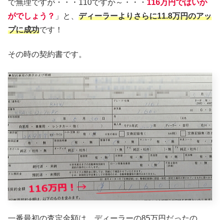
で無理ですが・・・110ですか～・・・
116万円ではいか
がでしょう？
」と、
ディーラーよりさらに11.8万円のアッ
プに成功
です！
その時の契約書です。
一番最初の査定金額は、ディーラーの85万円だったの