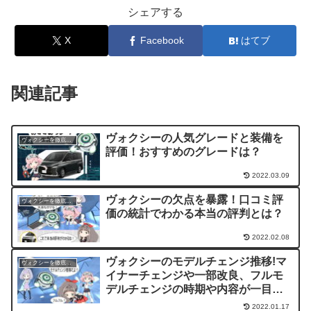
シェアする
X
Facebook
はてブ
関連記事
ヴォクシーの人気グレードと装備を
ヴォクシーを徹底評価！
評価！おすすめのグレードは？
2022.03.09
ヴォクシーの欠点を暴露！口コミ評
ヴォクシーを徹底評価！
価の統計でわかる本当の評判とは？
2022.02.08
ヴォクシーのモデルチェンジ推移!マ
ヴォクシーを徹底評価！
イナーチェンジや一部改良、フルモ
デルチェンジの時期や内容が一目瞭
然
2022.01.17