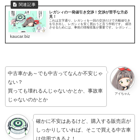
レガシィの一発値引き交渉！交渉が苦手な方必
見！
これは文字通り、レガシィを一回の交渉だけで大幅値引き
を引き出し、レガシィを安く買おうと言う作戦です。 成功
させるためには、事前の情報収集が重要です。 レガシィの
購入グレード、購入するオプションの選択、レガシィの値
引き額、下取り車があれば下取...
kaucar.biz
中古車かあ～でも中古ってなんか不安じゃ
ない？
買っても壊れるんじゃないかとか、事故車
アイちゃん
じゃないのかとか
確かに不安はあるけど、購入する販売店が
しっかりしていれば、そこで買える中古車
は信用できるよ！