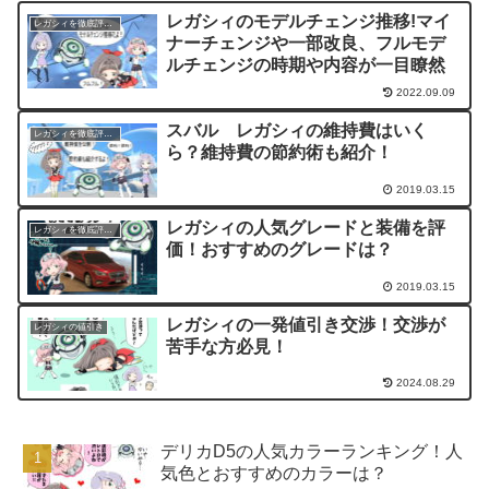
レガシィのモデルチェンジ推移!マイ
レガシィを徹底評価！
ナーチェンジや一部改良、フルモデ
ルチェンジの時期や内容が一目瞭然
2022.09.09
スバル レガシィの維持費はいく
レガシィを徹底評価！
ら？維持費の節約術も紹介！
2019.03.15
レガシィの人気グレードと装備を評
レガシィを徹底評価！
価！おすすめのグレードは？
2019.03.15
レガシィの一発値引き交渉！交渉が
レガシィの値引き
苦手な方必見！
2024.08.29
デリカD5の人気カラーランキング！人
気色とおすすめのカラーは？