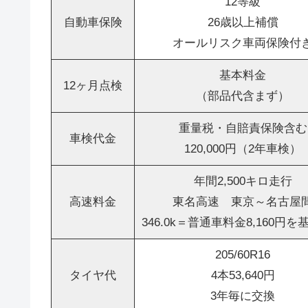
12等級
自動車保険
26歳以上補償
オールリスク車両保険付
基本料金
12ヶ月点検
（部品代含まず）
重量税・自賠責保険含む
車検代金
120,000円（2年車検）
年間2,500キロ走行
高速料金
東名高速 東京～名古屋
346.0k＝普通車料金8,160円
205/60R16
タイヤ代
4本53,640円
3年毎に交換