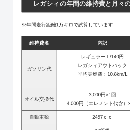
レガシィの年間の維持費と月々
※年間走行距離1万キロで試算しています
維持費名
内訳
レギュラー:L/140円
レガシィアウトバック
ガソリン代
平均実燃費：10.8km/L
3,000円×1回
オイル交換代
4,000円（エレメント代含）
自動車税
2457ｃｃ