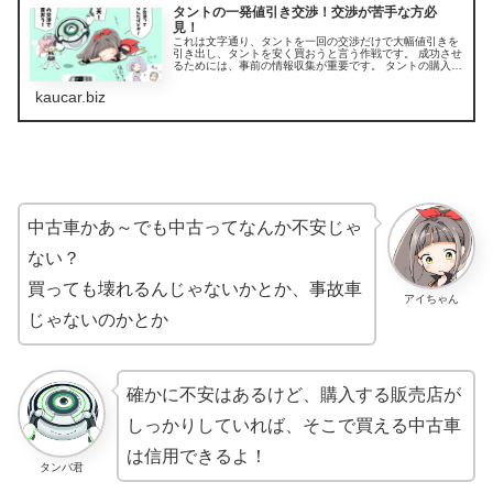
タントの一発値引き交渉！交渉が苦手な方必
見！
これは文字通り、タントを一回の交渉だけで大幅値引きを
引き出し、タントを安く買おうと言う作戦です。 成功させ
るためには、事前の情報収集が重要です。 タントの購入グ
レード、購入するオプションの選択、タントの値引き額、
下取り車があれば下取り車の相...
kaucar.biz
中古車かあ～でも中古ってなんか不安じゃ
ない？
買っても壊れるんじゃないかとか、事故車
アイちゃん
じゃないのかとか
確かに不安はあるけど、購入する販売店が
しっかりしていれば、そこで買える中古車
は信用できるよ！
タンバ君