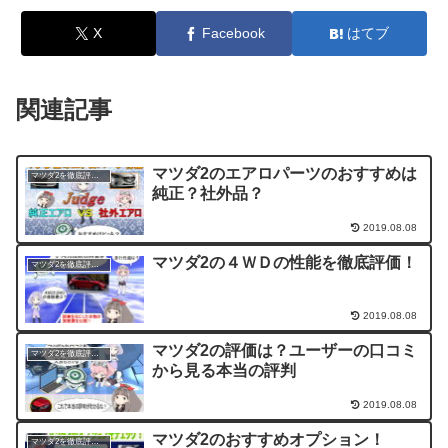
X
Facebook
はてブ
関連記事
マツダ2のエアロパーツのおすすめは
マツダ2を徹底評価！
純正？社外品？
2019.08.08
マツダ2の４ＷＤの性能を徹底評価！
マツダ2を徹底評価！
2019.08.08
マツダ2の評価は？ユーザーの口コミ
マツダ2を徹底評価！
から見る本当の評判
2019.08.08
マツダ2のおすすめオプション！
マツダ2を徹底評価！