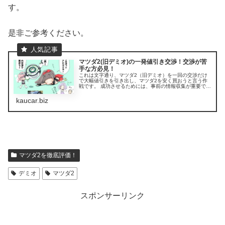
す。
是非ご参考ください。
マツダ2(旧デミオ)の一発値引き交渉！交渉が苦
手な方必見！
これは文字通り、マツダ2（旧デミオ）を一回の交渉だけ
で大幅値引きを引き出し、マツダ2を安く買おうと言う作
戦です。 成功させるためには、事前の情報収集が重要で
す。 マツダ2の購入グレード、購入するオプションの選
択、マツダ2の値引き額、下取り車...
kaucar.biz
マツダ2を徹底評価！
デミオ
マツダ2
スポンサーリンク