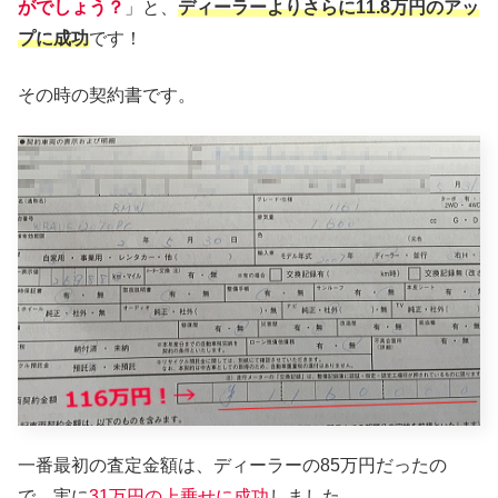
がでしょう？
」と、
ディーラーよりさらに11.8万円のアッ
プに成功
です！
その時の契約書です。
一番最初の査定金額は、ディーラーの85万円だったの
で、実に
31万円の上乗せに成功
しました。